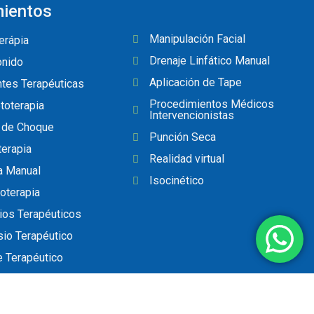
mientos
Manipulación Facial
erápia
Drenaje Linfático Manual
onido
Aplicación de Tape
ntes Terapéuticas
Procedimientos Médicos
oterapia
Intervencionistas
 de Choque
Punción Seca
erapia
Realidad virtual
a Manual
Isocinético
oterapia
cios Terapéuticos
io Terapéutico
 Terapéutico