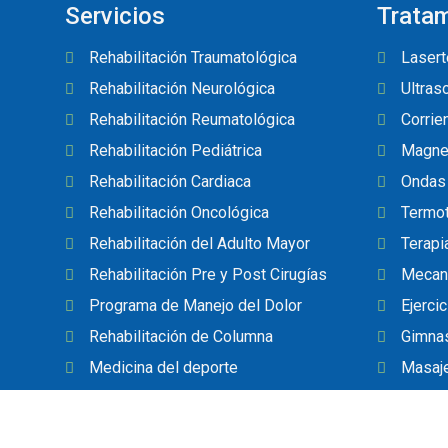
Servicios
Trata
Rehabilitación Traumatológica
Lasert
Rehabilitación Neurológica
Ultras
Rehabilitación Reumatológica
Corrie
Rehabilitación Pediátrica
Magnet
Rehabilitación Cardiaca
Ondas
Rehabilitación Oncológica
Termot
Rehabilitación del Adulto Mayor
Terapi
Rehabilitación Pre y Post Cirugías
Mecan
Programa de Manejo del Dolor
Ejerci
Rehabilitación de Columna
Gimnas
Medicina del deporte
Masaje
Elaboración de Plantillas Ortopédicas
Personalizadas
Baropodometría (Evaluación de la