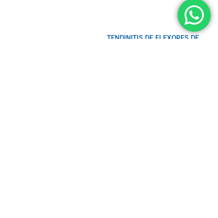
TENDINITIS DE FLEXORES DE
MANO
LEER MÁS »
MENOR FUERZA MUSCULAR
DE LOS MIEMBROS
INFERIORES EN PACIENTES
CON DOLOR LUMBAR
LEER MÁS »
LESIÓN DEL LIGAMENTO
CRUZADO POSTERIOR
LEER MÁS »
SÍNDROME GUILLAIN BARRE